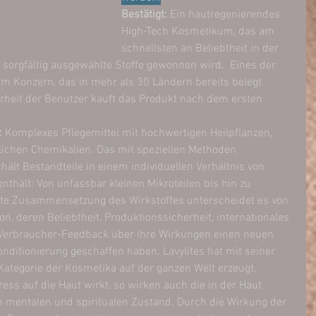
Bestätigt:
 Ein hautregenierendes 
High-Tech Kosmetikum, das am 
schnellsten an Beliebtheit in der 
 sorgfältig ausgewählte Stoffe gewonnen wird.  Eines der 
em Konzern, das in mehr als 30 Ländern bereits belegt 
heit der Benutzer kauft das Produkt nach dem ersten 
 
Komplexes Pflegemittel mit hochwertigen Heilpflanzen, 
dlichen Chemikalien. Das mit speziellen Methoden 
hält Bestandteile in einem individuellen Verhältnis von 
thält: Von unfassbar kleinen Mikroteilen bis hin zu 
ete Zusammensetzung des Wirkstoffes unterscheidet es von 
n, deren Beliebtheit, Produktionssicherheit, internationales 
Verbraucher-Feedback über ihre Wirkungen einen neuen 
nditionierung geschaffen haben. Lavylites hat mit seiner 
Kategorie der Kosmetika auf der ganzen Welt erzeugt.
ress auf die Haut wirkt, so wirken auch die in der Haut 
 mentalen und spiritualen Zustand. Durch die Wirkung der 