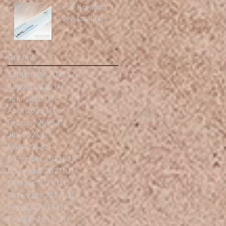
neue Kreation
Lavyl Lumina
Archiv
September 2025
(2)
2 Beiträge
August 2025
(1)
1 Beitrag
Juni 2025
(1)
1 Beitrag
April 2025
(1)
1 Beitrag
Februar 2025
(1)
1 Beitrag
Juli 2024
(1)
1 Beitrag
Mai 2024
(2)
2 Beiträge
Dezember 2021
(1)
1 Beitrag
November 2021
(1)
1 Beitrag
Oktober 2021
(1)
1 Beitrag
Dezember 2020
(3)
3 Beiträge
Februar 2019
(1)
1 Beitrag
Oktober 2018
(1)
1 Beitrag