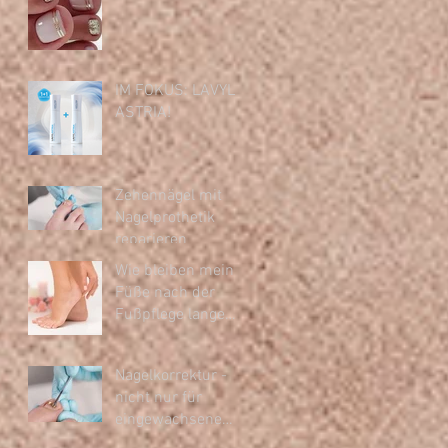
und offene Schuhe
IM FOKUS: LAVYL
ASTRIA!
Zehennägel mit
Nagelprothetik
reparieren
Wie bleiben meine
Füße nach der
Fußpflege lange
schön ?
Nagelkorrektur -
nicht nur für
eingewachsene
Nägel