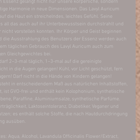
n Essenz gelangt nicht nur unsere körperliche, sondern 
stige Harmonie in neue Dimensionen. Das Lavyl Auricum 
f die Haut ein streichelndes, leichtes Gefühl. Seine 
s all das auch auf ihr Unterbewusstsein durchstrahlt und 
er nicht vorstellen konnten. Ihr Körper und Geist beginnen 
nd die Ausstrahlung des Benutzers der Essenz werden auch 
 dem täglichen Gebrauch des Lavyl Auricum auch zum 
en Gleichgewichtes bei.
darf 2–3-mal täglich, 1–3-mal auf die gereinigte 
cht in die Augen gelangen! Kühl, vor Licht geschützt, fern 
ern! Darf nicht in die Hände von Kindern gelangen!
steht in entscheidendem Maß aus natürlichen Inhaltstoffen, 
t, ist GVO-frei und enthält kein Kolophonium, synthetische 
arabene, Paraffine, Aluminiumsalze, synthetische Parfüme. 
räglichkeit, Laktoseintoleranz, Diabetiker, Veganer und 
tzen; es enthält solche Stoffe, die nach Hautdurchdringung 
ung ausüben.
 Aqua, Alcohol, Lavandula Officinalis Flower/Extract, 