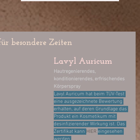
für besondere Zeiten
Lavyl Auricum
Hautregenierendes, 
konditionierendes, erfrischendes 
Körperspray
Lavyl Auricum hat beim TÜV-Test 
eine ausgezeichnete Bewertung 
erhalten, auf deren Grundlage das 
Produkt ein Kosmetikum mit 
desinfizierender Wirkung ist. Das 
Zertifikat kann 
HIER 
eingesehen 
werden.