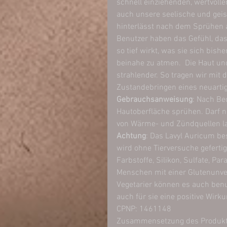
schnell einziehenden, wertvolle
auch unsere seelische und gei
hinterlässt nach dem Sprühen au
Benutzer haben das Gefühl, das
so tief wirkt, was sie sich bish
beinahe zu atmen.  Die Haut u
strahlender. So tragen wir mit
Zustandebringen eines neuartig
Gebrauchsanweisung
: Nach Be
Hautoberfläche sprühen. Darf ni
von Wärme- und Zündquellen lag
Achtung
: Das Lavyl Auricum be
wird ohne Tierversuche gefertig
Farbstoffe, Silikon, Sulfate, P
Menschen mit einer Glutenunvert
Vegetarier können es auch benu
auch für sie eine positive Wirk
CPNP: 1461148
Zusammensetzung des Produktes: