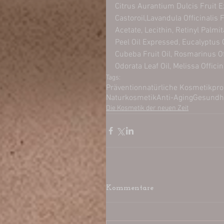
Citrus Aurantium Dulcis Fruit Ex
Castoroil,Lavandula Officinalis F
Acetate, Lecithin, Retinyl Palmi
Peel Oil Expressed, Eucalyptus 
Cubeba Fruit Oil, Rosmarinus Off
Odorata Leaf Oil, Melissa Officin
Tags:
Prävention
natürliche Kosmetikpr
Naturkosmetik
Anti-Aging
Gesundh
Die Kosmetik der neuen Zeit
Kommentare