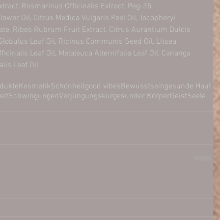
tract, Rosmarinus Officinalis Extract, Peg-35 
lower Oil, Citrus Medica Vulgaris Peel Oil, Tocopheryl 
tate, Ribes Rubrum Fruit Extract, Citrus Aurantium Dulcis 
Globulus Leaf Oil, Ricinus Communis Seed Oil, Litsea 
icinalis Leaf Oil, Melaleuca Alternifolia Leaf Oil, Cananga 
alis Leaf Oil
odukte
Kosmetik
Schönheit
good vibes
Bewusstsein
gesunde Haut
eit
Schwingungen
Verjüngungskur
gesunder Körper
Geist
Seele