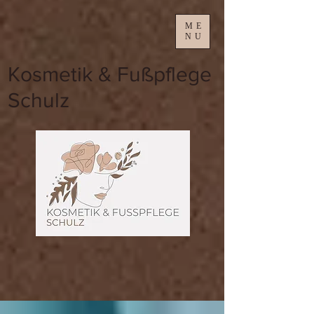
ME
NU
Kosmetik & Fußpflege
Schulz